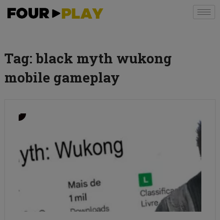
Tag:
black myth wukong
mobile gameplay