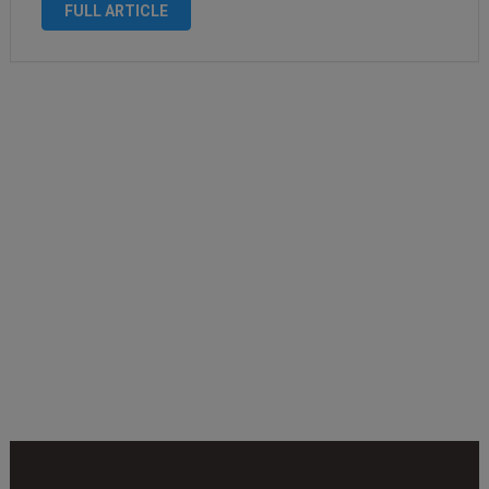
FULL ARTICLE
mutantes tóxicos e zumbis …