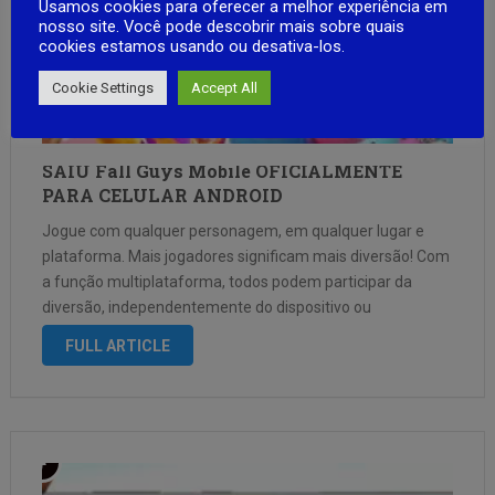
Usamos cookies para oferecer a melhor experiência em
nosso site. Você pode descobrir mais sobre quais
cookies estamos usando ou desativa-los.
Cookie Settings
Accept All
SAIU Fall Guys Mobile OFICIALMENTE
PARA CELULAR ANDROID
Jogue com qualquer personagem, em qualquer lugar e
plataforma. Mais jogadores significam mais diversão! Com
a função multiplataforma, todos podem participar da
diversão, independentemente do dispositivo ou
plataforma que estejam usando. Os jogadores de Android
FULL ARTICLE
e iOS podem competir sem problemas contra aqueles que
estão em …