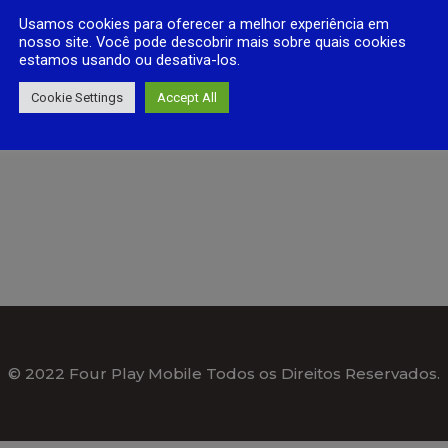
Usamos cookies para oferecer a melhor experiência em
nosso site. Você pode descobrir mais sobre quais cookies
estamos usando ou desativa-los.
Cookie Settings
Accept All
© 2022 Four Play Mobile Todos os Direitos Reservados.