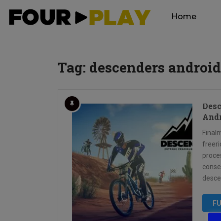
Home
Tag:
descenders android
Desc
And
Final
freer
proce
conseq
desce
FU