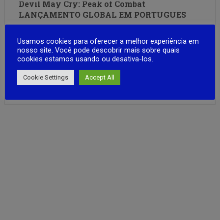
Devil May Cry: Peak of Combat
LANÇAMENTO GLOBAL EM PORTUGUES
Devil May Cry: Peak of Combat oferece o combate
Usamos cookies para oferecer a melhor experiência em
frenético pelo qual a série é conhecida há mais de duas
nosso site. Você pode descobrir mais sobre quais
décadas. O desenvolvimento foi obviamente realizado sob
cookies estamos usando ou desativa-los.
a supervisão da Capcom, o que garantiu que os visuais, a
história, os eventos continuados do DMC3 e a …
Cookie Settings
Accept All
FULL ARTICLE