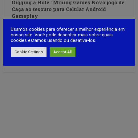
Digging a Hole : Mining Games Novo jogo de
Caça ao tesouro para Celular Android
Gameplay
🔥 DESCUBRA O TESOURO ESCONDIDO SOB SEUS PÉS! 🔥
Usamos cookies para oferecer a melhor experiência em
Já imaginou encontrar ouro, joias e artefatos raros sem
nosso site. Você pode descobrir mais sobre quais
cookies estamos usando ou desativa-los.
sair do quintal? Agora você pode! Embarque em uma
aventura emocionante que mistura exploração, mineração
Cookie Settings
Accept All
e estratégia, e descubra os segredos enterrados há
FULL ARTICLE
séculos!. ⛏ COMECE SUA JORNADA …