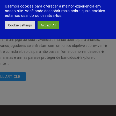
Usamos cookies para oferecer a melhor experiência em
nosso site. Você pode descobrir mais sobre quais cookies
estamos usando ou desativa-los.
ARRAY (DayZ Mobile) NOVA VERSÃO TESTE
Cookie Settings
Accept All
PONIVEL!
RY é um jogo de Sobrevivencia e mundo aberto para android,
varios jogadores se enfretam com um unico objetivo sobreviver! ◆
tre comida e bebida para não passar fome ou morrer de sede.◆
ar armas e armas para se proteger de bandidos.◆ Explore o
nte …
LL ARTICLE