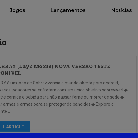
Jogos
Lançamentos
Notícias
ão
ARRAY (DayZ Mobile) NOVA VERSÃO TESTE
PONIVEL!
RY é um jogo de Sobrevivencia e mundo aberto para android,
varios jogadores se enfretam com um unico objetivo sobreviver! ◆
tre comida e bebida para não passar fome ou morrer de sede.◆
ar armas e armas para se proteger de bandidos.◆ Explore o
nte …
LL ARTICLE