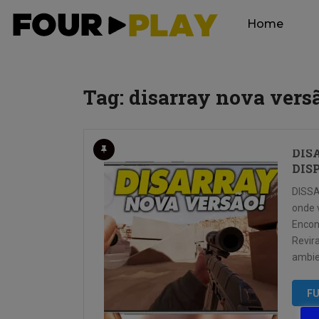
Home
Tag:
disarray nova vers
DIS
DIS
DISSA
onde 
Encon
Revir
ambie
FU