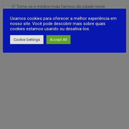
Torne-se o médico mais famoso da cidade neste
simulador viciante! Comece com uma simples clínica e
Usamos cookies para oferecer a melhor experiência em
trilhe seu caminho até comandar um hospital de elite.
nosso site. Você pode descobrir mais sobre quais
Atenda pacientes, realize cirurgias, expanda instalações e
cookies estamos usando ou desativa-los.
contrate especialistas para criar o centro médico dos
FULL ARTICLE
sonhos! Você tem o que …
Cookie Settings
Accept All