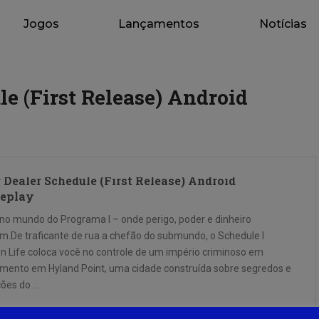
Jogos
Lançamentos
Notícias
e (First Release) Android
 Dealer Schedule (First Release) Android
eplay
 no mundo do Programa I – onde perigo, poder e dinheiro
em.De traficante de rua a chefão do submundo, o Schedule I
n Life coloca você no controle de um império criminoso em
imento em Hyland Point, uma cidade construída sobre segredos e
ões do …