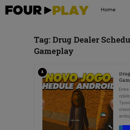
Home
Tag:
Drug Dealer Schedul
Gameplay
Drug
Gam
Entre
colid
Tycoo
cresc
ambiç