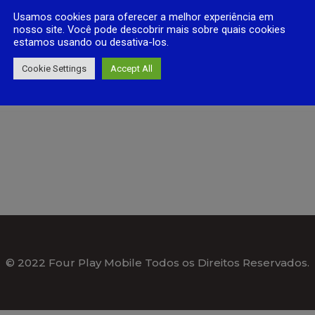
LL ARTICLE
Usamos cookies para oferecer a melhor experiência em
nosso site. Você pode descobrir mais sobre quais cookies
estamos usando ou desativa-los.
Cookie Settings
Accept All
© 2022 Four Play Mobile Todos os Direitos Reservados.