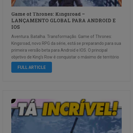
Game of Thrones: Kingsroad –
LANÇAMENTO GLOBAL PARA ANDROID E
IOS
Aventura. Batalha. Transformação. Game of Thrones:
Kingsroad, novo RPG da série, está se preparando para sua
primeira versão beta para Android e IOS. O principal
objetivo de King’s Row é conquistar o máximo de território
possível em Westeros usando estratégia, alianças
FULL ARTICLE
improvisadas e astúcia. Cada jogador …