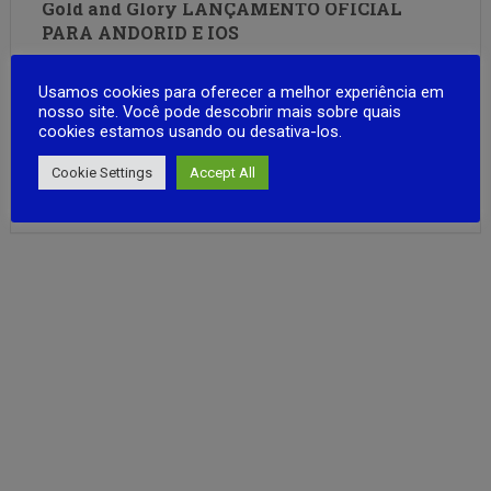
Gold and Glory LANÇAMENTO OFICIAL
PARA ANDORID E IOS
Monte sua equipe e aventure-se neste jogo de
Usamos cookies para oferecer a melhor experiência em
rastreamento de masmorras com seus amigos. No jogo da
nosso site. Você pode descobrir mais sobre quais
ganância, é tudo ou nada, e maiores riscos levam a
cookies estamos usando ou desativa-los.
melhores recompensas. Que a força o acompanhe em sua
jornada pelas masmorras desconhecidas! Funcionalidades
Cookie Settings
Accept All
FULL ARTICLE
do jogo rastreamento de masmorraExplore …