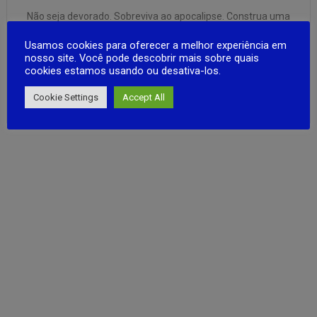
Não seja devorado. Sobreviva ao apocalipse. Construa uma
base, fabrique armas, sobreviva! COMBATA HORDAS DE
Usamos cookies para oferecer a melhor experiência em
MUTANTESO inimigo está evoluindo! Encare dezenas de
nosso site. Você pode descobrir mais sobre quais
ameaças diferentes:- Elimine zumbis primitivos e
cookies estamos usando ou desativa-los.
predadores inteligentes.- Estude os padrões de ataque dos
FULL ARTICLE
inimigos e encontre seus pontos fracos.- Desafie chefões
Cookie Settings
Accept All
épicos.CONSTRUA E …