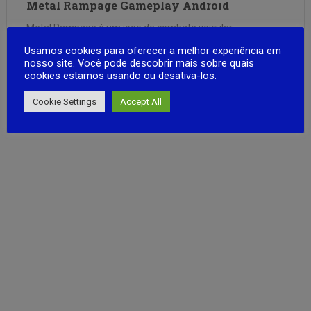
Metal Rampage Gameplay Android
Metal Rampage é um jogo de combate veicular
multijogador para dispositivos móveis, frenético e cheio de
Usamos cookies para oferecer a melhor experiência em
ação, que coloca você ao volante de uma máquina
nosso site. Você pode descobrir mais sobre quais
cookies estamos usando ou desativa-los.
fortemente armada. Participe de batalhas caóticas de 5
minutos, frente a frente, onde cada segundo conta. Seja
FULL ARTICLE
Cookie Settings
Accept All
na hora do almoço …