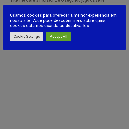
Internet Cafe Simulator 2 é O segundo jogo da série
contém novas mecânicas muito mais detalhadas e
diferentes.Construa um ótimo cibercafé. Não deixe que
Usamos cookies para oferecer a melhor experiência em
nosso site. Você pode descobrir mais sobre quais
bandidos e mafiosos tomem seu dinheiro. Eles podem até
cookies estamos usando ou desativa-los.
jogar uma bomba dentro do seu café. Você pode atrair
FULL ARTICLE
mais clientes em …
Cookie Settings
Accept All