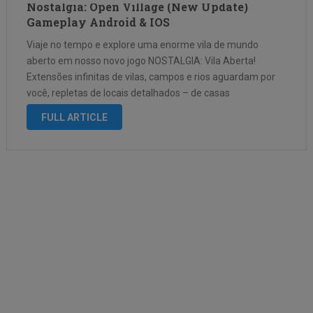
Nostalgia: Open Village (New Update)
Gameplay Android & IOS
Viaje no tempo e explore uma enorme vila de mundo
aberto em nosso novo jogo NOSTALGIA: Vila Aberta!
Extensões infinitas de vilas, campos e rios aguardam por
você, repletas de locais detalhados – de casas
aconchegantes a mercados movimentados. Sinta cada
FULL ARTICLE
movimento do seu personagem e …