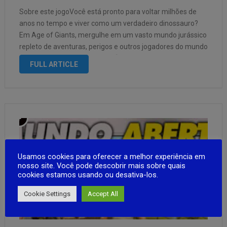
Sobre este jogoVocê está pronto para voltar milhões de
anos no tempo e viver como um verdadeiro dinossauro?
Em Age of Giants, mergulhe em um vasto mundo jurássico
repleto de aventuras, perigos e outros jogadores do mundo
inteiro! ✨ Principais Recursos: 🦕 Mais de 20 espécies
FULL ARTICLE
jogáveis: …
Usamos cookies para oferecer a melhor experiência em
nosso site. Você pode descobrir mais sobre quais
cookies estamos usando ou desativa-los.
Cookie Settings
Accept All