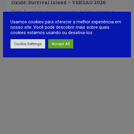
Oxide: Survival Island – VERSÃO 2026
Oxide: Survival é o mais novo game de Sobrevivencia e
mundo aberto para android que se asemelha muito ao
Usamos cookies para oferecer a melhor experiência em
famoso jogo Rust, onde vc pode contsreui sua casa coletar
nosso site. Você pode descobrir mais sobre quais
cookies estamos usando ou desativa-los.
recursos e fazer diversos equipamentos para sobreviver. O
jogo conta com o Modo Multiplayer com diversas salas …
FULL ARTICLE
Cookie Settings
Accept All