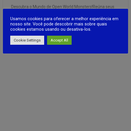
Descubra o Mundo de Open World Monsters!Reúna seus
amigos e mergulhe em uma aventura incrível, capturando
Usamos cookies para oferecer a melhor experiência em
monstros enquanto explora um vasto mundo, a qualquer
nosso site. Você pode descobrir mais sobre quais
hora e em qualquer lugar! Centenas de monstros clássicos
cookies estamos usando ou desativa-los.
estão de volta para acompanhá-lo em uma nova jornada!
FULL ARTICLE
Explore, Capture, Lute e …
Cookie Settings
Accept All