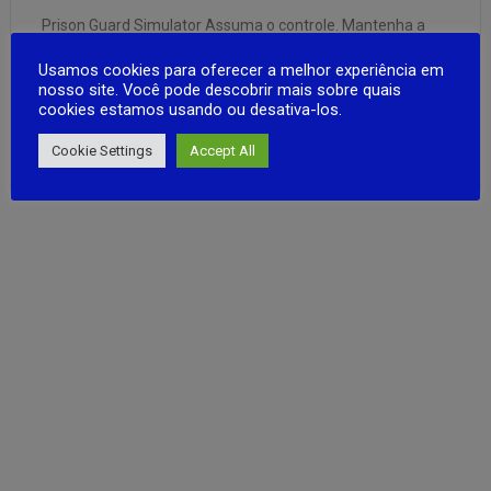
Prison Guard Simulator Assuma o controle. Mantenha a
ordem. Ninguém escapa. Seja o chefe da prisão mais
Usamos cookies para oferecer a melhor experiência em
intensa e desafiadora que existe! Em Prison Guard
nosso site. Você pode descobrir mais sobre quais
Simulator, cada decisão está nas suas mãos — da rotina
cookies estamos usando ou desativa-los.
diária dos presidiários ao combate de rebeliões perigosas.
FULL ARTICLE
Supervisione o pátio, …
Cookie Settings
Accept All