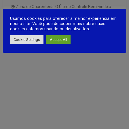
🌍 Zona de Quarentena: O Último Controle Bem-vindo à
Zona de Quarentena — um mundo pós-apocalíptico onde o
Usamos cookies para oferecer a melhor experiência em
destino da humanidade está em suas mãos. Como chefe
nosso site. Você pode descobrir mais sobre quais
de um posto de controle, você enfrentará decisões de vida
cookies estamos usando ou desativa-los.
ou morte todos os dias. Cada escolha define quem …
FULL ARTICLE
Cookie Settings
Accept All