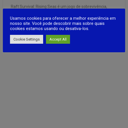
Raft Survival: Rising Seas é um jogo de sobrevivência,
criação e construção no estilo anime em um mundo aberto
Usamos cookies para oferecer a melhor experiência em
com aumento do nível do mar. Colete restos para
nosso site. Você pode descobrir mais sobre quais
sobreviver, expanda sua jangada e navegue para perigosas
cookies estamos usando ou desativa-los.
ilhas esquecidas! Preso em uma pequena jangada com
FULL ARTICLE
nada além …
Cookie Settings
Accept All