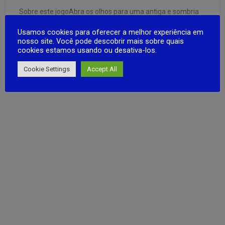
Sobre este jogoAbra os olhos para uma antiga e sombria
masmorra…pisque e você se depara com um futuro
Usamos cookies para oferecer a melhor experiência em
dominado por zumbis.Nesta instável fenda dimensional,
nosso site. Você pode descobrir mais sobre quais
uma sufocante competição de sobrevivência aguarda 10
cookies estamos usando ou desativa-los.
almas. Cace a horda para fortalecer seu arsenal ou
FULL ARTICLE
massacre rivais para tomar seus tesouros. …
Cookie Settings
Accept All