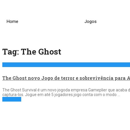
Skip
to
content
Home
Jogos
Tag:
The Ghost
The Ghost novo Jogo de terror e sobrevivência para 
The Ghost Survival é um novo jogoda empresa Gameplier que acaba de
captura-los. Jogue em até 5 jogadores.jogo conta com o modo …
Full Article