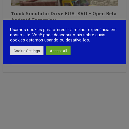
Truck Simulator Drive EUA: EVO – Open Beta
Android Gameplay
Novo Simulador de Caminhões Americanos: A Estrada é
Usamos cookies para oferecer a melhor experiência em
nosso site. Você pode descobrir mais sobre quais
SuaBeta aberto disponível — sua opinião é essencial!
cookies estamos usando ou desativa-los.
Prepare-se para elevar sua experiência em simuladores de
caminhão!Dos criadores de Truck Simulator USA: Classic,
Cookie Settings
Accept All
chega a nova geração da simulação americana. Após ouvir
FULL ARTICLE
atentamente a comunidade, desenvolvemos um jogo …