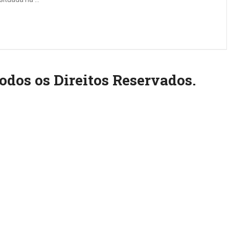
odos os Direitos Reservados.