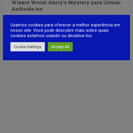
Wizard World: Harry’s Mystery para Celular
Androide ios
Você é um estudante do primeiro ano em uma antiga
Usamos cookies para oferecer a melhor experiência em
escola de magia, cercado por mistérios, feitiços e segredos
nosso site. Você pode descobrir mais sobre quais
escondidos. Durante o dia, participe das aulas. À noite,
cookies estamos usando ou desativa-los.
explore corredores proibidos, apronte travessuras e
descubra lugares onde ninguém deveria entrar. UMA
Cookie Settings
Accept All
FULL ARTICLE
ESCOLA REPLETA DE SEGREDOS Em …