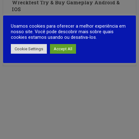
Wreckfest Try & Buy Gameplay Android &
IOS
Entre em uma verdadeira arena de destruição com
Usamos cookies para oferecer a melhor experiência em
Wreckfest, o jogo de corrida e combate veicular mais
nosso site. Você pode descobrir mais sobre quais
insano que existe! Aqui, vencer não é só cruzar a linha de
cookies estamos usando ou desativa-los.
chegada — é sobreviver ao caos. 🛠️ Personalização
Brutal:Monte o carro dos seus pesadelos com blindagens
Cookie Settings
Accept All
FULL ARTICLE
pesadas, …