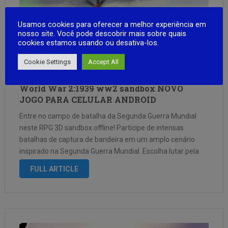
Usamos cookies para oferecer a melhor experiência em
nosso site. Você pode descobrir mais sobre quais
cookies estamos usando ou desativa-los.
Cookie Settings
Accept All
World War 2:1939 ww2 sandbox NOVO
JOGO PARA CELULAR ANDROID
Entre no campo de batalha da Segunda Guerra Mundial
neste RPG 3D sandbox offline! Participe de intensas
batalhas de captura de bandeira em um amplo cenário
inspirado na Segunda Guerra Mundial. Escolha lutar pela
equipe vermelha ou pela equipe azul, capture fortalezas
FULL ARTICLE
estratégicas, defenda posições importantes …