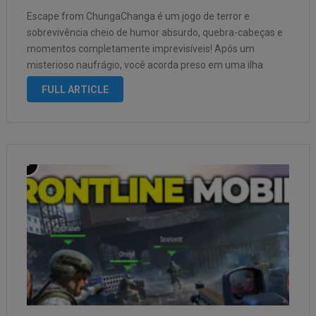
Escape from ChungaChanga é um jogo de terror e
sobrevivência cheio de humor absurdo, quebra-cabeças e
momentos completamente imprevisíveis! Após um
misterioso naufrágio, você acorda preso em uma ilha
remota no meio do oceano. Sem comunicação e sem
FULL ARTICLE
esperança de resgate imediato, sua única opção é …