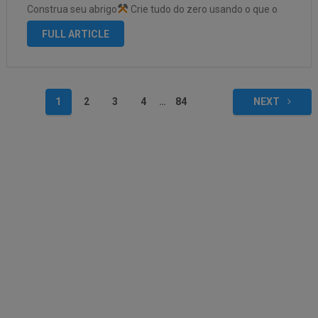
Construa seu abrigo
Crie tudo do zero usando o que o
oceano te oferece Cada decisão pode ser a diferença
FULL ARTICLE
entre …
1
2
3
4
…
84
NEXT