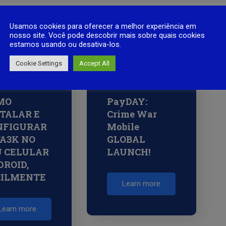
Usamos cookies para oferecer a melhor experiência em
nosso site. Você pode descobrir mais sobre quais cookies
estamos usando ou desativa-los.
Cookie Settings
Accept All
MO
PayDAY:
TALAR E
Crime War
NFIGURAR
Mobile
TA3K NO
GLOBAL
U CELULAR
LAUNCH!
ROID,
CILMENTE
Learn more
Learn more