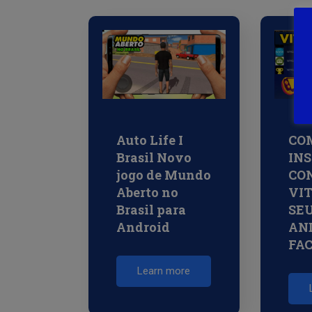
Auto Life I
CO
Brasil Novo
INS
jogo de Mundo
CO
Aberto no
VI
Brasil para
SE
Android
AND
FA
Learn more