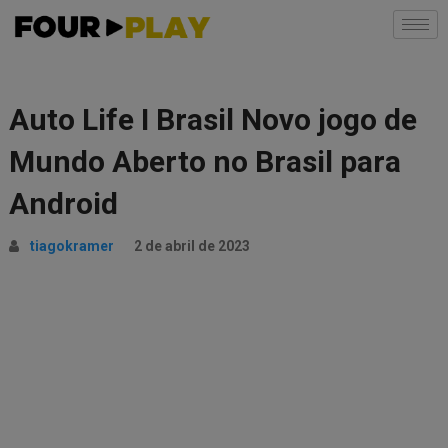
Auto Life I Brasil Novo jogo de
Mundo Aberto no Brasil para
Android
tiagokramer
2 de abril de 2023