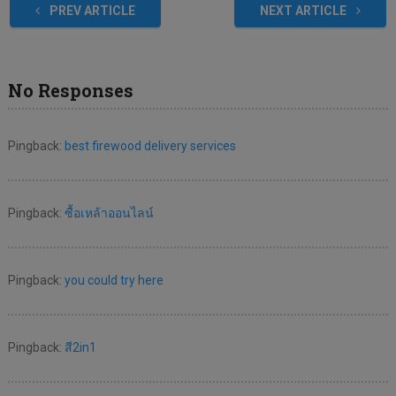
PREV ARTICLE
NEXT ARTICLE
No Responses
Pingback:
best firewood delivery services
Pingback:
ซื้อเหล้าออนไลน์
Pingback:
you could try here
Pingback:
สี2in1