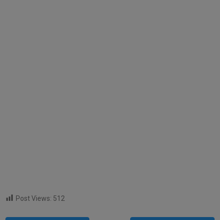
Post Views:
512