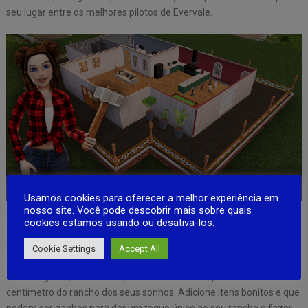
seu lugar entre os melhores pilotos de Evervale.
Usamos cookies para oferecer a melhor experiência em
nosso site. Você pode descobrir mais sobre quais
CONSTRUA O RANCHO DE SEUS SONHOS
cookies estamos usando ou desativa-los.
Crie o melhor refúgio para seus cavalos com nosso recurso imersivo
Cookie Settings
Accept All
de construção de rancho. Do estábulo perfeito a um pasto
aconchegante, você tem o poder de construir e personalizar cada
centímetro do rancho dos seus sonhos. Adicione itens bonitos e que
podem ser ganhos para dar um toque único ao seu rancho e fazer