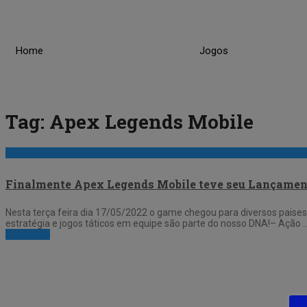
Skip
to
content
Home
Jogos
Tag:
Apex Legends Mobile
Finalmente Apex Legends Mobile teve seu Lançament
Nesta terça feira dia 17/05/2022 o game chegou para diversos paises 
estratégia e jogos táticos em equipe são parte do nosso DNA!– Ação 
Full Article