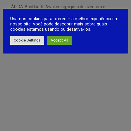
ÁRIDA: Backland’s Awakening, o jogo de aventura e
exploração ambientado no sertão da Bahia, está chegando
Usamos cookies para oferecer a melhor experiência em
aos dispositivos móveis com sistema Android. A
nosso site. Você pode descobrir mais sobre quais
desenvolvedora brasileira Aoca Game Lab anunciou o início
cookies estamos usando ou desativa-los.
do pré-registro na loja de aplicativos Google Play. O game
FULL ARTICLE
chegará no Brasil dia 15 …
Cookie Settings
Accept All