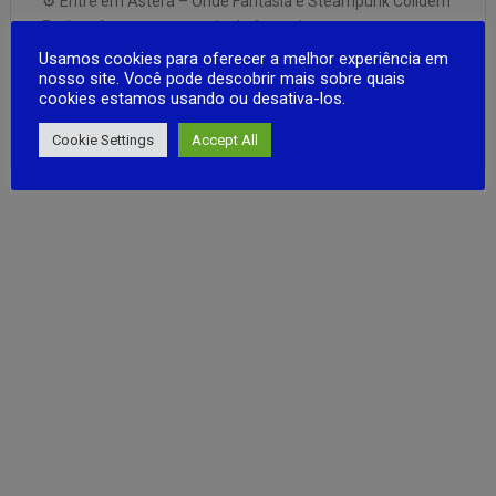
⚙️ Entre em Astera – Onde Fantasia e Steampunk Colidem
Explore Astera, um mundo de fantasia com toque
steampunk devastado por um antigo cataclismo. Neste
Usamos cookies para oferecer a melhor experiência em
nosso site. Você pode descobrir mais sobre quais
RPG de ação frenético, você é um agente dos Vigilantes
cookies estamos usando ou desativa-los.
Eternos, encarregado de proteger a nova civilização contra
FULL ARTICLE
forças que ameaçam …
Cookie Settings
Accept All