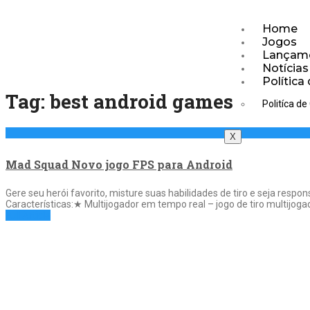
Home
Jogos
Lançam
Notícias
Política
Tag:
best android games
Politíca de
X
Mad Squad Novo jogo FPS para Android
Gere seu herói favorito, misture suas habilidades de tiro e seja res
Características:★ Multijogador em tempo real – jogo de tiro multijog
Full Article