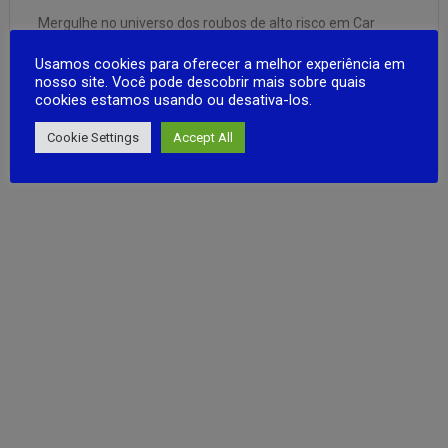
Mergulhe no universo dos roubos de alto risco em Car
Thief Simulator! Assuma o papel de um habilidoso ladrão
Usamos cookies para oferecer a melhor experiência em
de carros, explorando o obscuro submundo de veículos e
nosso site. Você pode descobrir mais sobre quais
peças roubadas, enquanto constrói seu império na oficina
cookies estamos usando ou desativa-los.
mais procurada do mercado negro. O tempo não está a …
FULL ARTICLE
Cookie Settings
Accept All