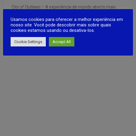
City of Outlaws – A experiência de mundo aberto mais
incrível que você já viu! Prepare-se para a melhor
Usamos cookies para oferecer a melhor experiência em
experiência de jogo móvel de mundo aberto! Através dos
nosso site. Você pode descobrir mais sobre quais
desafiantes modos PvP e PvE, você mergulhará em um
cookies estamos usando ou desativa-los.
mundo de gangues, assassinatos, agentes secretos e
FULL ARTICLE
operações secretas …
Cookie Settings
Accept All