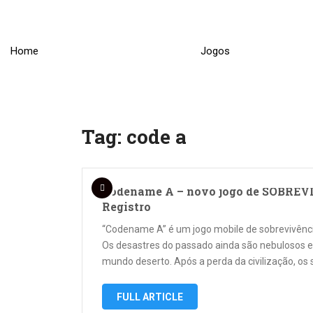
Skip
to
content
Home
Jogos
Tag:
code a
Codename A – novo jogo de SOBR
Registro
“Codename A” é um jogo mobile de sobrevivên
Os desastres do passado ainda são nebulosos e
mundo deserto. Após a perda da civilização, os 
FULL ARTICLE