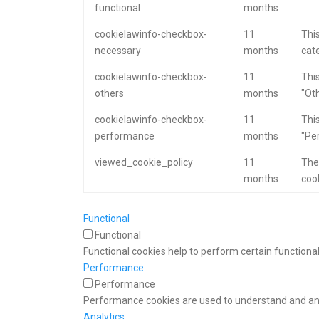
functional
months
cookielawinfo-checkbox-
11
This
necessary
months
cat
cookielawinfo-checkbox-
11
This
others
months
"Oth
cookielawinfo-checkbox-
11
This
performance
months
"Pe
viewed_cookie_policy
11
The
months
cook
Functional
Functional
Functional cookies help to perform certain functional
Performance
Performance
Performance cookies are used to understand and anal
Analytics