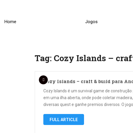
Skip
to
content
Home
Jogos
Tag:
Cozy Islands – craf
Cozy Islands – craft & build para An
Cozy Islands é um survival game de construçã
em uma ilha aberta, onde pode coletar madeira, 
diversas quest e ganhe premios diversos. O jog
FULL ARTICLE