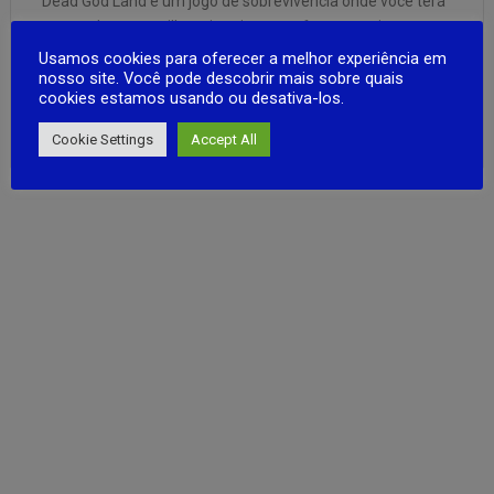
Dead God Land é um jogo de sobrevivência onde você terá
que explorar uma ilha misteriosa e enfrentar muitos
perigos! Construa seu abrigo para se proteger de zumbis e
Usamos cookies para oferecer a melhor experiência em
nosso site. Você pode descobrir mais sobre quais
invasores. Crie e atualize suas armaduras e armas! Isso
cookies estamos usando ou desativa-los.
tornará mais fácil para você sobreviver em um …
FULL ARTICLE
Cookie Settings
Accept All