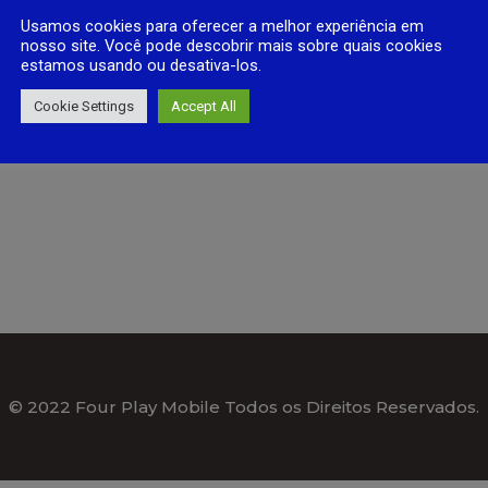
Usamos cookies para oferecer a melhor experiência em
nosso site. Você pode descobrir mais sobre quais cookies
estamos usando ou desativa-los.
Cookie Settings
Accept All
© 2022 Four Play Mobile Todos os Direitos Reservados.