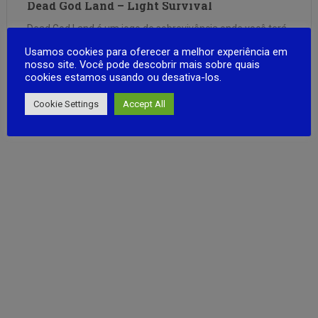
Dead God Land – Light Survival
Dead God Land é um jogo de sobrevivência onde você terá
que explorar uma ilha misteriosa e enfrentar muitos
Usamos cookies para oferecer a melhor experiência em
perigos! Construa seu abrigo para se proteger de zumbis e
nosso site. Você pode descobrir mais sobre quais
cookies estamos usando ou desativa-los.
invasores. Crie e atualize suas armaduras e armas! Isso
tornará mais fácil para você sobreviver em um …
FULL ARTICLE
Cookie Settings
Accept All