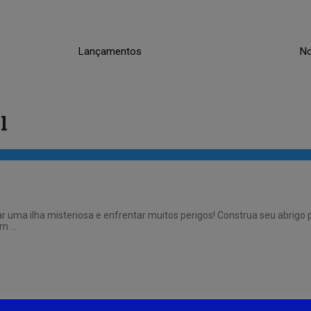
Lançamentos
No
l
 uma ilha misteriosa e enfrentar muitos perigos! Construa seu abrigo p
um …