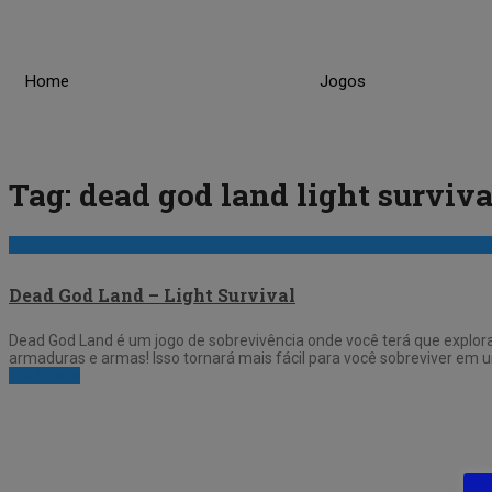
Skip
to
content
Home
Jogos
Tag:
dead god land light surviva
Dead God Land – Light Survival
Dead God Land é um jogo de sobrevivência onde você terá que explorar
armaduras e armas! Isso tornará mais fácil para você sobreviver em 
Full Article