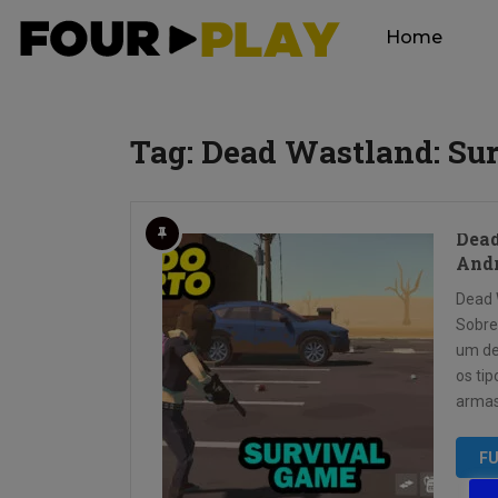
Home
Tag:
Dead Wastland: Sur
Dead
And
Dead 
Sobre
um de
os ti
armas
FU