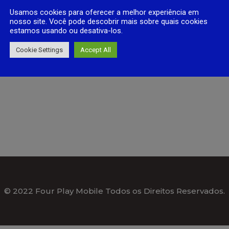
Usamos cookies para oferecer a melhor experiência em
nosso site. Você pode descobrir mais sobre quais cookies
estamos usando ou desativa-los.
Cookie Settings
Accept All
© 2022 Four Play Mobile Todos os Direitos Reservados.