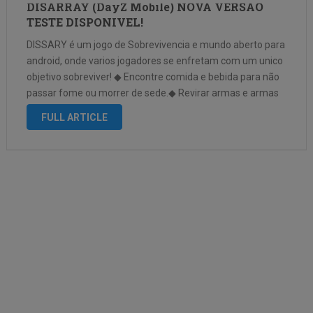
DISARRAY (DayZ Mobile) NOVA VERSÃO
TESTE DISPONIVEL!
DISSARY é um jogo de Sobrevivencia e mundo aberto para
android, onde varios jogadores se enfretam com um unico
objetivo sobreviver! ◆ Encontre comida e bebida para não
passar fome ou morrer de sede.◆ Revirar armas e armas
para se proteger de bandidos.◆ Explore o ambiente …
FULL ARTICLE