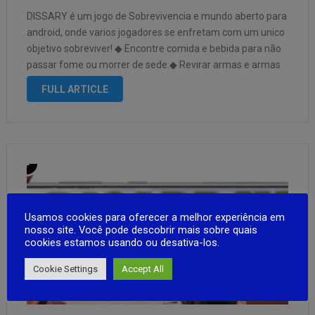
DISSARY é um jogo de Sobrevivencia e mundo aberto para
android, onde varios jogadores se enfretam com um unico
objetivo sobreviver! ◆ Encontre comida e bebida para não
passar fome ou morrer de sede.◆ Revirar armas e armas
para se proteger de bandidos.◆ Explore o ambiente …
FULL ARTICLE
Usamos cookies para oferecer a melhor experiência em
nosso site. Você pode descobrir mais sobre quais
cookies estamos usando ou desativa-los.
Cookie Settings
Accept All