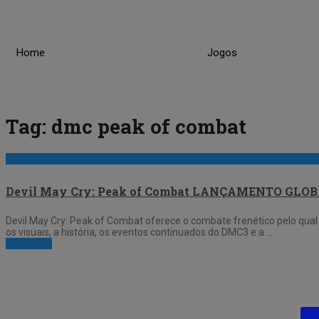
Skip
to
content
Home
Jogos
Tag:
dmc peak of combat
Devil May Cry: Peak of Combat LANÇAMENTO GL
Devil May Cry: Peak of Combat oferece o combate frenético pelo qual
os visuais, a história, os eventos continuados do DMC3 e a …
Full Article