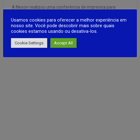
A Nexon realizou uma conferência de imprensa para
‘Nexon G-Star 2022 , Nexon no dia 8, e revelou informações
Usamos cookies para oferecer a melhor experiência em
detalhadas de 9 tipos de entradas a serem apresentadas
nosso site. Você pode descobrir mais sobre quais
em ‘ G-Star 2022’, uma exposição internacional de jogos
cookies estamos usando ou desativa-los.
incluindo O durango Project DX. Além das entradas do …
FULL ARTICLE
Cookie Settings
Accept All