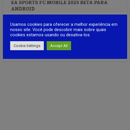
EA SPORTS FC MOBILE 2025 BETA PARA
ANDROID
O Beta do EA SPORTS FC™ MOBILE chegou, convidando
Usamos cookies para oferecer a melhor experiência em
você a participar da construção do futuro do futebol.
nosso site. Você pode descobrir mais sobre quais
Monte um Ultimate Team™ com estrelas lendárias, como
cookies estamos usando ou desativa-los.
Jude Bellingham e Antoine Griezmann, e teste suas
habilidades. Jogue com equipes como Real Madrid e
Cookie Settings
Accept All
FULL ARTICLE
Atlético de Madrid da …