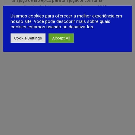
Um jogo de tiro épico para um jogador com uma
atmosfera incrível da era da guerra dos anos 1940.
Existem duas campanhas principais no jogo, União
Usamos cookies para oferecer a melhor experiência em
nosso site. Você pode descobrir mais sobre quais
Soviética e Alemanha, bem como missões adicionais que
cookies estamos usando ou desativa-los.
não vão deixar você ficar entediado. Lute na linha de frente
FULL ARTICLE
das …
Cookie Settings
Accept All