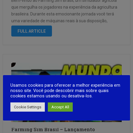
Bem-vindo ao Farming Sim Brasil, um simulador agrícola
que mergulha os jogadores na experiência da agricultura
brasileira. Durante esta emocionante jornada você terá
uma variedade de máquinas reais à sua disposição,
mergulhando você na gestão de uma fazenda realista.
FULL ARTICLE
enfatizar: Uma enorme variedade de máquinas: desde …
Usamos cookies para oferecer a melhor experiência em
nosso site. Você pode descobrir mais sobre quais
cookies estamos usando ou desativa-los.
Cookie Settings
Accept All
Farming Sim Brasil – Lançamento