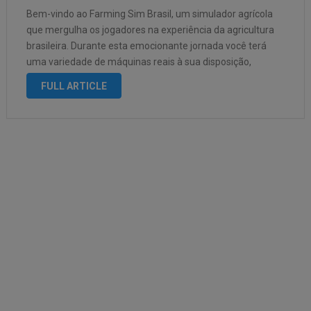
Bem-vindo ao Farming Sim Brasil, um simulador agrícola
que mergulha os jogadores na experiência da agricultura
brasileira. Durante esta emocionante jornada você terá
uma variedade de máquinas reais à sua disposição,
mergulhando você na gestão de uma fazenda realista.
FULL ARTICLE
enfatizar: Uma enorme variedade de máquinas: desde …