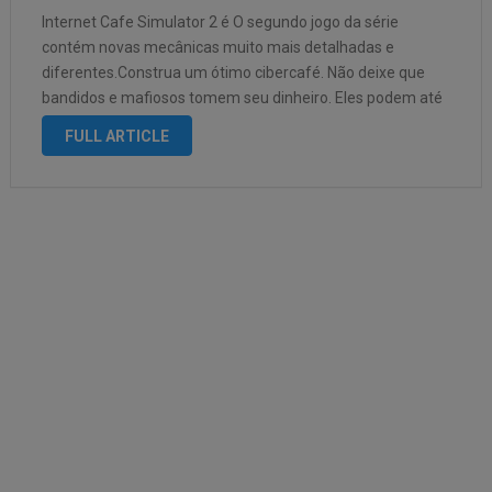
Internet Cafe Simulator 2 é O segundo jogo da série
contém novas mecânicas muito mais detalhadas e
diferentes.Construa um ótimo cibercafé. Não deixe que
bandidos e mafiosos tomem seu dinheiro. Eles podem até
jogar uma bomba dentro do seu café. Você pode atrair
FULL ARTICLE
mais clientes em …