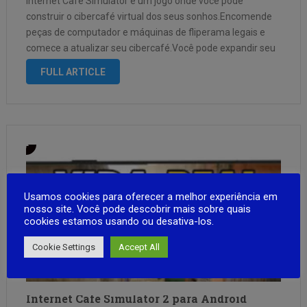
Internet Cafe Simulator é um jogo onde você pode
construir o cibercafé virtual dos seus sonhos.Encomende
peças de computador e máquinas de fliperama legais e
comece a atualizar seu cibercafé.Você pode expandir seu
cibercafé conforme necessário. Você pode abrir novas
FULL ARTICLE
salas e áreas de cozinha para …
Usamos cookies para oferecer a melhor experiência em
nosso site. Você pode descobrir mais sobre quais
cookies estamos usando ou desativa-los.
Cookie Settings
Accept All
Internet Cafe Simulator 2 para Android