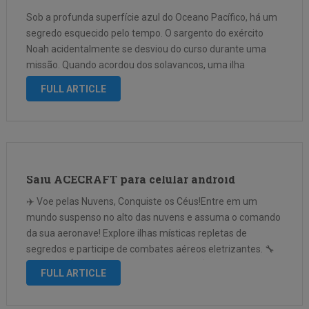
Sob a profunda superfície azul do Oceano Pacífico, há um
segredo esquecido pelo tempo. O sargento do exército
Noah acidentalmente se desviou do curso durante uma
missão. Quando acordou dos solavancos, uma ilha
enevoada estava deitada silenciosamente na costa-não
FULL ARTICLE
havia marcas de mapas, nenhum sinal de …
Saiu ACECRAFT para celular android
✈️ Voe pelas Nuvens, Conquiste os Céus!Entre em um
mundo suspenso no alto das nuvens e assuma o comando
da sua aeronave! Explore ilhas místicas repletas de
segredos e participe de combates aéreos eletrizantes. 🔧
Dê corda! É hora de consertar o mundo! 💥 Novo Modo …
FULL ARTICLE