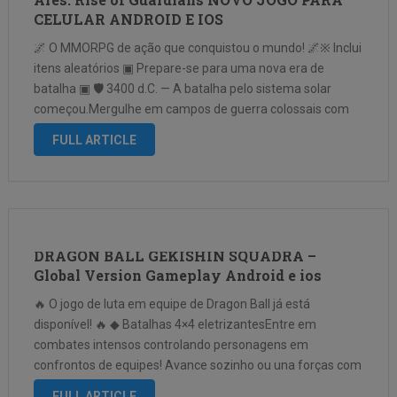
CELULAR ANDROID E IOS
🌌 O MMORPG de ação que conquistou o mundo! 🌌※ Inclui
itens aleatórios ▣ Prepare-se para uma nova era de
batalha ▣ 🛡️ 3400 d.C. — A batalha pelo sistema solar
começou.Mergulhe em campos de guerra colossais com
gráficos dignos de console! ⚔️ Principais Destaques ⚔️ …
FULL ARTICLE
DRAGON BALL GEKISHIN SQUADRA –
Global Version Gameplay Android e ios
🔥 O jogo de luta em equipe de Dragon Ball já está
disponível! 🔥 ◆ Batalhas 4×4 eletrizantesEntre em
combates intensos controlando personagens em
confrontos de equipes! Avance sozinho ou una forças com
seus aliados para conquistar a base inimiga. Domine Heróis
FULL ARTICLE