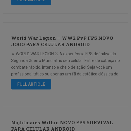
que evoluem ao longo …
World War Legion — WW2 PvP FPS NOVO
JOGO PARA CELULAR ANDROID
⚔️ WORLD WAR LEGION ⚔️ A experiência FPS definitiva da
Segunda Guerra Mundial no seu celular. Entre de cabeça no
combate rápido, intenso e cheio de ação! Seja você um
profissional tático ou apenas um fã da estética clássica da
Segunda Guerra, World War Legion entrega …
FULL ARTICLE
Nightmares Within NOVO FPS SURVIVAL
PARA CELULAR ANDROID