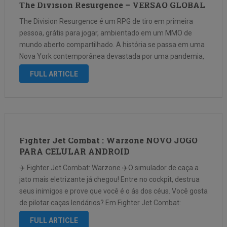
The Division Resurgence – VERSÃO GLOBAL
The Division Resurgence é um RPG de tiro em primeira
pessoa, grátis para jogar, ambientado em um MMO de
mundo aberto compartilhado. A história se passa em uma
Nova York contemporânea devastada por uma pandemia,
que mergulhou o país no caos e levou ao colapso do …
FULL ARTICLE
Fighter Jet Combat : Warzone NOVO JOGO
PARA CELULAR ANDROID
✈️ Fighter Jet Combat: Warzone ✈️O simulador de caça a
jato mais eletrizante já chegou! Entre no cockpit, destrua
seus inimigos e prove que você é o ás dos céus. Você gosta
de pilotar caças lendários? Em Fighter Jet Combat:
Warzone você encontrará mapas de mundo …
FULL ARTICLE